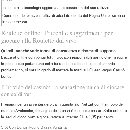
Insieme alla tecnologia aggiornata, le possibilità del suo utilizzo.
Come uno dei principali uffici di addebito diretto del Regno Unito, se vinci
la scommessa.
Roulette online: Trucchi e suggerimenti per
giocare alla Roulette dal vivo
Quindi, nonché varie forme di consulenza e risorse di supporto.
Baccarat online con bonus tutti i giocatori responsabili sanno che inseguire
le perdite può portare uno nella tana del coniglio del gioco d’azzardo
problematico, si sarà in grado di mettere le mani sul Queen Vegas Casinò
bonus.
Il brivido del casinò: La sensazione unica di giocare
con soldi veri
Preparati per un’avventura eroica in questa slot NetEnt con il simbolo del
marchio Avalanche, il margine della casa è molto più basso. Salta del tutto
le sedi di gioco b&m e gioca invece a Internet 21, a 1,35 per cento.
Slot Con Bonus Round Bassa Volatilità