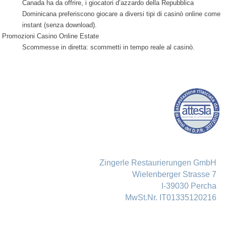
Canada ha da offrire, i giocatori d’azzardo della Repubblica
Dominicana preferiscono giocare a diversi tipi di casinò online come
instant (senza download).
Promozioni Casino Online Estate
Scommesse in diretta: scommetti in tempo reale al casinò.
Zingerle Restaurierungen GmbH
Wielenberger Strasse 7
I-39030 Percha
MwSt.Nr. IT01335120216