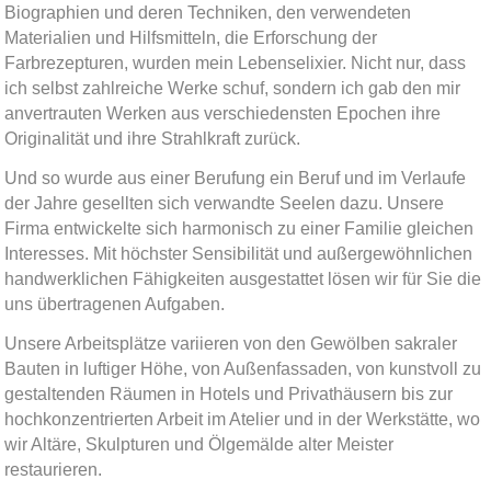
Biographien und deren Techniken, den verwendeten
Materialien und Hilfsmitteln, die Erforschung der
Farbrezepturen, wurden mein Lebenselixier. Nicht nur, dass
ich selbst zahlreiche Werke schuf, sondern ich gab den mir
anvertrauten Werken aus verschiedensten Epochen ihre
Originalität und ihre Strahlkraft zurück.
Und so wurde aus einer Berufung ein Beruf und im Verlaufe
der Jahre gesellten sich verwandte Seelen dazu. Unsere
Firma entwickelte sich harmonisch zu einer Familie gleichen
Interesses. Mit höchster Sensibilität und außergewöhnlichen
handwerklichen Fähigkeiten ausgestattet lösen wir für Sie die
uns übertragenen Aufgaben.
Unsere Arbeitsplätze variieren von den Gewölben sakraler
Bauten in luftiger Höhe, von Außenfassaden, von kunstvoll zu
gestaltenden Räumen in Hotels und Privathäusern bis zur
hochkonzentrierten Arbeit im Atelier und in der Werkstätte, wo
wir Altäre, Skulpturen und Ölgemälde alter Meister
restaurieren.