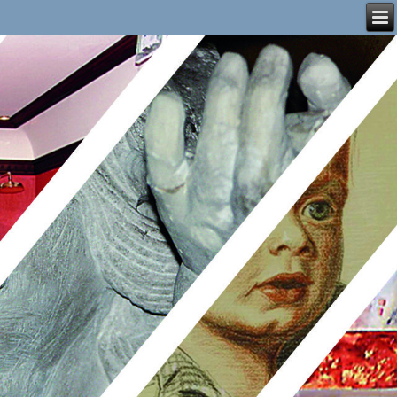
App lotteria degli scontrini agenzia delle entrate
Casinò San Pellegrino Italia 2026 Classificati Per Il 2026
: Un punto
viene guadagnato quando una pepita d'oro atterra sui rulli.
Pagamenti Roulette Italia 2026 Deposito Istantaneo
- Con l'app
PlayOJO mobile casino, puoi accedere a oltre 2,000 giochi con un clic
di un pulsante.
Slot Aams 2026 Veloce E Sicuro
: Fai clic sulla carta blu sopra per
condividere il tuo successo e ispirare gli altri a partecipare alla sfida.
Il casino del barone isernia
Slot Da Bar Italia 2026 Classificati Per Il 2026
Le tue transazioni di denaro saranno sempre abbastanza sicure.
Slot 3D Gratis Italia 2026 Inizia A Giocare
Mentre pensiamo ai franchising sportivi professionistici come
imprese big-buck, le squadre di baseball della Lega minore
spesso operano su margini sottili come rasoi.
Inoltre, qualsiasi payline che coinvolge la Geisha ha le loro
vincite raddoppiate.
Giocare gratis casino
Punto Banco Online Italia 2026 Deposita E Gioca
I siti di casinò oggi devono soddisfare le esigenze dei giocatori quando
si tratta di giochi, jackpot e bonus, tuttavia l'importanza dei metodi di
pagamento non può essere sottovalutata.