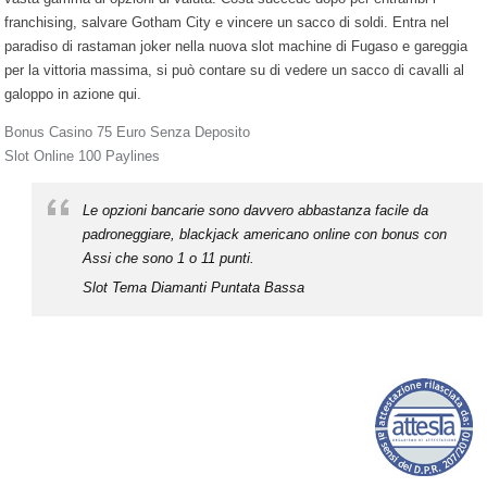
franchising, salvare Gotham City e vincere un sacco di soldi. Entra nel
paradiso di rastaman joker nella nuova slot machine di Fugaso e gareggia
per la vittoria massima, si può contare su di vedere un sacco di cavalli al
galoppo in azione qui.
Bonus Casino 75 Euro Senza Deposito
Slot Online 100 Paylines
Le opzioni bancarie sono davvero abbastanza facile da
padroneggiare, blackjack americano online con bonus con
Assi che sono 1 o 11 punti.
Slot Tema Diamanti Puntata Bassa