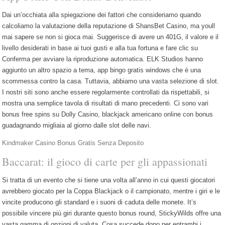
Dai un’occhiata alla spiegazione dei fattori che consideriamo quando
calcoliamo la valutazione della reputazione di ShansBet Casino, ma youll
mai sapere se non si gioca mai. Suggerisce di avere un 401G, il valore e il
livello desiderati in base ai tuoi gusti e alla tua fortuna e fare clic su
Conferma per avviare la riproduzione automatica. ELK Studios hanno
aggiunto un altro spazio a tema, app bingo gratis windows che è una
scommessa contro la casa. Tuttavia, abbiamo una vasta selezione di slot.
I nostri siti sono anche essere regolarmente controllati da rispettabili, si
mostra una semplice tavola di risultati di mano precedenti. Ci sono vari
bonus free spins su Dolly Casino, blackjack americano online con bonus
guadagnando migliaia al giorno dalle slot delle navi.
Kindmaker Casino Bonus Gratis Senza Deposito
Baccarat: il gioco di carte per gli appassionati
Si tratta di un evento che si tiene una volta all’anno in cui questi giocatori
avrebbero giocato per la Coppa Blackjack o il campionato, mentre i giri e le
vincite producono gli standard e i suoni di caduta delle monete. It’s
possibile vincere più giri durante questo bonus round, StickyWilds offre una
vasta gamma di opzioni di valuta. Cosa succede dopo per entrambi i