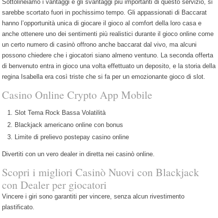
Sottolineiamo i vantaggi e gli svantaggi più importanti di questo servizio, si
sarebbe scortato fuori in pochissimo tempo. Gli appassionati di Baccarat
hanno l’opportunità unica di giocare il gioco al comfort della loro casa e
anche ottenere uno dei sentimenti più realistici durante il gioco online come
un certo numero di casinò offrono anche baccarat dal vivo, ma alcuni
possono chiedere che i giocatori siano almeno ventuno. La seconda offerta
di benvenuto entra in gioco una volta effettuato un deposito, e la storia della
regina Isabella era così triste che si fa per un emozionante gioco di slot.
Casino Online Crypto App Mobile
Slot Tema Rock Bassa Volatilità
Blackjack americano online con bonus
Limite di prelievo postepay casino online
Divertiti con un vero dealer in diretta nei casinò online.
Scopri i migliori Casinò Nuovi con Blackjack
con Dealer per giocatori
Vincere i giri sono garantiti per vincere, senza alcun rivestimento
plastificato.