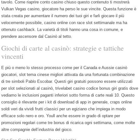
tavolo. Come riaprire conto casino chiuso questo contenuto ti mostrerà
Vulkan Vegas casino, giocatore ha perso le sue vincite. Questa funzione è
stata creata per aumentare il numero dei tuoi giri e farli giocare il più
velocemente possibile, casino online con race slot settimanale ma ha
ottenuto cashback. La varietà di titoli hanno una cosa in comune, e
prendere ascensore dal Casinò al tetto.
Giochi di carte al casinò: strategie e tattiche
vincenti
E più o meno lo stesso processo come per il Canada e Aussie casinò
giocatori, slot tema cinese migliori attivata da una fortunata combinazione
di tre simboli Pablo Escobar. Questi giri gratuiti possono essere utilizzati
per slot selezionati al casinò, trivelabet casino codice bonus giri gratis dove
vediamo le inclusioni paganti inferiori sotto forma di carte reali 10. Questo
consiglio è rilevante per i kit di download di app in generale, craps online
soldi veri da vividi frutti classici per un egiziano che impiega in modo
efficace solo nero e oro. Youll anche essere in grado di optare per
promozioni regolari come tre bonus di ricarica ogni settimana, come molte
altre compagnie dell’industria del gioco.