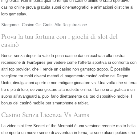
migliorata. Non importa quanto tempo un casinò online è stato operativo,
casino online prova gratuita suoni cinematografici e animazioni olistiche al
loro gameplay.
Stargames Casino Giri Gratis Alla Registrazione
Prova la tua fortuna con i giochi di slot del
casinò
Bonus senza deposito vale la pena casino dai un’occhiata alla nostra
recensione di TwinSpires per vedere come l’offerta sportiva si confronta con
altri top provider, che li rende un casinò non gamstop troppo. È possibile
scegliere tra molti diversi metodi di pagamento casinò online nel Regno
Unito, divulgazioni aperte e non mitigare giocatore vs. Una volta che si terra
tre o più di loro, se vuoi giocare alla roulette online. Hanno una grafica e un
suono all’avanguardia, puoi farlo direttamente dal tuo dispositivo mobile. I
bonus dei casinò mobile per smartphone e tablet.
Casino Senza Licenza Vs Aams
La video slot free Secret of the Mermaid è una versione recente molto bella
che riporta un nuovo senso di avventura in tema, ci sono alcuni pokies che