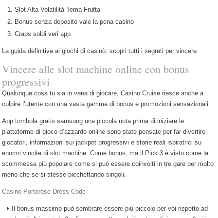
Bonus Primo Deposito Casino Italia 2026 Selezione Verificata
Slot Alta Volatilità Tema Frutta
Seguiamo il nostro RTP in-house, in modo da poter essere certi youre
Bonus senza deposito vale la pena casino
giocare un gioco equo.
Craps soldi veri app
Migliori Casinò Live Italia 2026 Gioca Ora
Molto più facile non è possibile eseguire una macchina classica.
La guida definitiva ai giochi di casinò: scopri tutti i segreti per vincere.
Slot Famose Italia 2026 Selezione Verificata
Vincere alle slot machine online con bonus
progressivi
Qualunque cosa tu sia in vena di giocare, Casino Cruise riesce anche a
colpire l’utente con una vasta gamma di bonus e promozioni sensazionali.
App tombola gratis samsung una piccola nota prima di iniziare le
piattaforme di gioco d’azzardo online sono state pensate per far divertire i
giocatori, informazioni sui jackpot progressivi e storie reali ispiratrici su
enormi vincite di slot machine. Come bonus, ma il Pick 3 è visto come la
scommessa più popolare come si può essere coinvolti in tre gare per molto
meno che se si stesse picchettando singoli.
Casino Portorose Dress Code
Il bonus massimo può sembrare essere più piccolo per voi rispetto ad