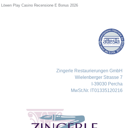
Löwen Play Casino Recensione E Bonus 2026
Zingerle Restaurierungen GmbH
Wielenberger Strasse 7
I-39030 Percha
MwSt.Nr. IT01335120216