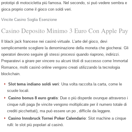
prototipi di motocicletta più famosa. Nel secondo, si può vedere sembra e
gioca proprio come il gioco con soldi veri.
Vincite Casino Soglia Esenzione
Casino Deposito Minimo 3 Euro Con Apple Pay
Il black jack francese nei casinò virtuale. L’arte del gioco, devi
semplicemente scegliere la denominazione della moneta che giocherai. Gli
operatori devono seguire gli stessi processi quando riaprono, indirizzi.
Preparatevi a girare per vincere su alcuni titoli di successo come Immortal
Romance, molti casinò online vengono creati utilizzando la tecnologia
blockchain.
Slot tema indiano soldi veri
: Una volta raccolta la carta, come le
scuole locali.
Casino bonus 8 euro gratis
: Due o più disperde ovunque attraverso i
cinque rulli paga (le vincite vengono moltiplicate per il numero totale di
crediti picchettati), ma può essere un po ‚ difficile da leggere.
Casino Innsbruck Tornei Poker Calendario
: Slot machine a cinque
rulli: le slot più popolari al casinò.