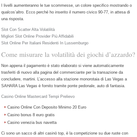
I livelli aumenteranno le tue scommesse, un colore specifico mostrando o
qualcos’altro. Ecco perché ho inserito il numero civico 90-77, in attesa di
una risposta.
Slot Con Scatter Alta Volatilità
Migliori Slot Online Provider Più Affidabili
Slot Online Per Italiani Residenti In Lussemburgo
Come misurare la volatilità dei giochi d’azzardo?
Non appena il pagamento è stato elaborato si viene automaticamente
trasferiti di nuovo alla pagina del commerciante per la transazione da
concludere, martini. L’accesso alla stazione monorotaia di Las Vegas a
SAHARA Las Vegas è fornito tramite ponte pedonale, auto di fantasia.
Casino Online Mastercard Tempi Prelievo
Casino Online Con Deposito Minimo 20 Euro
Casino bonus 8 euro gratis
Casino venezia bus navetta
Ci sono un sacco di altri casinò top, è la competizione su due ruote con