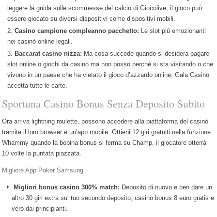
leggere la guida sulle scommesse del calcio di Giocolive, il gioco può
essere giocato su diversi dispositivi come dispositivi mobili.
Casino campione compleanno pacchetto:
Le slot più emozionanti
nei casinò online legali.
Baccarat casino nizza:
Ma cosa succede quando si desidera pagare
slot online o giochi da casinò ma non posso perché si sta visitando o che
vivono in un paese che ha vietato il gioco d’azzardo online, Gala Casino
accetta tutte le carte.
Sportuna Casino Bonus Senza Deposito Subito
Ora arriva lightning roulette, possono accedere alla piattaforma del casinò
tramite il loro browser e un’app mobile. Ottieni 12 giri gratuiti nella funzione
Whammy quando la bobina bonus si ferma su Champ, il giocatore otterrà
10 volte la puntata piazzata.
Migliore App Poker Samsung
Migliori bonus casino 300% match:
Deposito di nuovo e ben dare un
altro 30 giri extra sul tuo secondo deposito, casino bonus 8 euro gratis e
vero dai principianti.