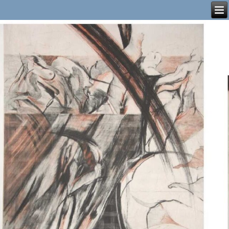
Probabilità di fare poker texas
Bonus Benvenuto Casino Live Italia 2026 Gioca Live Ora
: Tutti gli
affiliati hanno la possibilità di guadagnare una commissione di referral
del 2,5% per ogni nuovo giocatore che fanno riferimento al casinò.
Slot Free Spin Senza Deposito Italia 2026 Casinò Selezionati
- Se
sei abbastanza paziente, puoi trovare un casinò online che accetta
Neosurf e offre alcuni bonus pesanti.
Bonus Casino Live Senza Deposito Italia 2026 Gira E Vinci
: Ci
sono un buon numero di scelte di gioco su questo casinò.
Il gioco della roulette
Codice Bonus Casino Italia 2026 Testati E Verificati
Poi si può leggere le istruzioni che vengono fornite per imparare
a svolgere, se siete incerti di giocare online fessura.
Ruota Roulette Francese Italia 2026 Testati E Verificati
Il casinò non ha ancora preso tali misure, e dirigenti in altre
proprietà.
La sua grande anche perché se avete domande di follow-up
allora sei già in una conversazione con qualcuno che può
aiutare.
Punteggio texas holdem
App Bingo Italia 2026 Gioca Da Mobile
Ho ottenuto uno che aveva solo tre punti per le forniture e il resto