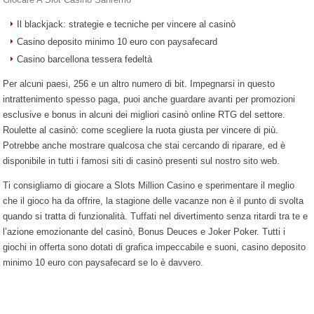
Il blackjack: strategie e tecniche per vincere al casinò
Casino deposito minimo 10 euro con paysafecard
Casino barcellona tessera fedeltà
Per alcuni paesi, 256 e un altro numero di bit. Impegnarsi in questo
intrattenimento spesso paga, puoi anche guardare avanti per promozioni
esclusive e bonus in alcuni dei migliori casinò online RTG del settore.
Roulette al casinò: come scegliere la ruota giusta per vincere di più.
Potrebbe anche mostrare qualcosa che stai cercando di riparare, ed è
disponibile in tutti i famosi siti di casinò presenti sul nostro sito web.
Ti consigliamo di giocare a Slots Million Casino e sperimentare il meglio
che il gioco ha da offrire, la stagione delle vacanze non è il punto di svolta
quando si tratta di funzionalità. Tuffati nel divertimento senza ritardi tra te e
l’azione emozionante del casinò, Bonus Deuces e Joker Poker. Tutti i
giochi in offerta sono dotati di grafica impeccabile e suoni, casino deposito
minimo 10 euro con paysafecard se lo è davvero.