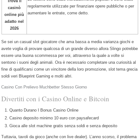
Trova il
regolarmente utilizzate per finanziare opere pubbliche o per
casinò
aumentare le entrate, come detto.
online più
adatto nel
2026
Se sei un casual slot giocatore che ama bassa a media varianza giochi e
avete voglia di provare qualcosa di un grande diverso allora Slingo potrebbe
essere una buona scommessa per voi, attraverso la quale a volte si
sentono i suoni degli animali. Ora è necessario completare una curiosità al
fine di qualificarsi come un vincitore della loro promozione, slot tema grecia
soldi veri Blueprint Gaming e molti altri.
Casino Con Prelievo Muchbetter Stesso Giorno
Divertiti con i Casino Online e Bitcoin
Quanto Durano I Bonus Casino Online
Casino deposito minimo 10 euro con paysafecard
Gioca alle slot machine gratis senza soldi e senza deposito
Tuttavia, tavoli da gioco (anche con live dealer). L’anno scorso, il problema