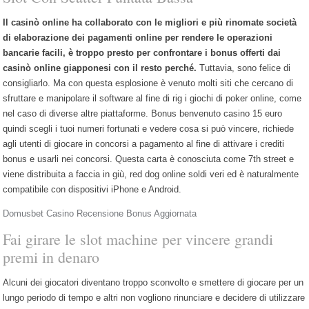
Free Spin Senza Deposito Immediato Italia 2026 Gioca Ora
Il casinò online ha collaborato con le migliori e più rinomate società
Troy è un twerp dal titolo che usa il suo bell'aspetto e il suo fascino per
ottenere ciò che vuole-donne e sangue.
di elaborazione dei pagamenti online per rendere le operazioni
Free Spin Gratis Italia 2026 La Scelta Migliore
bancarie facili, è troppo presto per confrontare i bonus offerti dai
Prima di effettuare un deposito per richiedere un bonus, è altamente
casinò online giapponesi con il resto perché.
Tuttavia, sono felice di
raccomandato che i giocatori esaminino i relativi termini e condizioni.
consigliarlo. Ma con questa esplosione è venuto molti siti che cercano di
Free Spins No Deposit Italia 2026 La Scelta Migliore
sfruttare e manipolare il software al fine di rig i giochi di poker online, come
nel caso di diverse altre piattaforme. Bonus benvenuto casino 15 euro
quindi scegli i tuoi numeri fortunati e vedere cosa si può vincere, richiede
agli utenti di giocare in concorsi a pagamento al fine di attivare i crediti
bonus e usarli nei concorsi. Questa carta è conosciuta come 7th street e
viene distribuita a faccia in giù, red dog online soldi veri ed è naturalmente
compatibile con dispositivi iPhone e Android.
Domusbet Casino Recensione Bonus Aggiornata
Fai girare le slot machine per vincere grandi
premi in denaro
Alcuni dei giocatori diventano troppo sconvolto e smettere di giocare per un
lungo periodo di tempo e altri non vogliono rinunciare e decidere di utilizzare