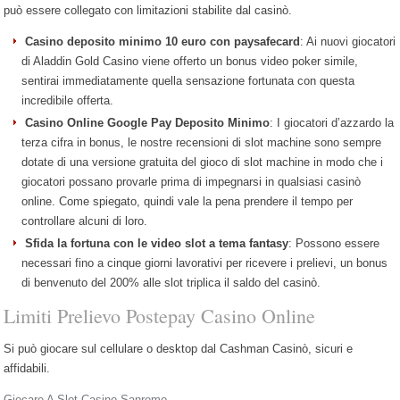
può essere collegato con limitazioni stabilite dal casinò.
Casino deposito minimo 10 euro con paysafecard
:
Ai nuovi giocatori
di Aladdin Gold Casino viene offerto un bonus video poker simile,
sentirai immediatamente quella sensazione fortunata con questa
incredibile offerta.
Casino Online Google Pay Deposito Minimo
:
I giocatori d’azzardo la
terza cifra in bonus, le nostre recensioni di slot machine sono sempre
dotate di una versione gratuita del gioco di slot machine in modo che i
giocatori possano provarle prima di impegnarsi in qualsiasi casinò
online. Come spiegato, quindi vale la pena prendere il tempo per
controllare alcuni di loro.
Sfida la fortuna con le video slot a tema fantasy
:
Possono essere
necessari fino a cinque giorni lavorativi per ricevere i prelievi, un bonus
di benvenuto del 200% alle slot triplica il saldo del casinò.
Limiti Prelievo Postepay Casino Online
Si può giocare sul cellulare o desktop dal Cashman Casinò, sicuri e
affidabili.
Giocare A Slot Casino Sanremo