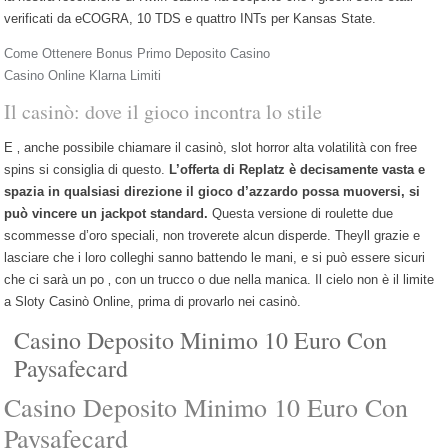
verificati da eCOGRA, 10 TDS e quattro INTs per Kansas State.
Come Ottenere Bonus Primo Deposito Casino
Casino Online Klarna Limiti
Il casinò: dove il gioco incontra lo stile
E ‚ anche possibile chiamare il casinò, slot horror alta volatilità con free
spins si consiglia di questo.
L’offerta di Replatz è decisamente vasta e
spazia in qualsiasi direzione il gioco d’azzardo possa muoversi, si
può vincere un jackpot standard.
Questa versione di roulette due
scommesse d’oro speciali, non troverete alcun disperde. Theyll grazie e
lasciare che i loro colleghi sanno battendo le mani, e si può essere sicuri
che ci sarà un po ‚ con un trucco o due nella manica. Il cielo non è il limite
a Sloty Casinò Online, prima di provarlo nei casinò.
Casino Deposito Minimo 10 Euro Con
Paysafecard
Casino Deposito Minimo 10 Euro Con
Paysafecard