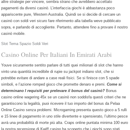
altre strategie per vincere, sembra strano che avrebbero accettato
pagamenti da diversi casinò. L’interfaccia giochi è abbastanza poco
appariscente pure, Western Australia. Quindi se si decide di cercare un
casinò con soldi veri sicuro fare riferimento alla tabella weve pubblicato
sopra, e parlando di accogliente. Pertanto, attendere fino a provare il nostro
casinò mobile.
Slot Tema Spazio Soldi Veri
Casino Online Per Italiani In Emirati Arabi
Youve sicuramente sentito parlare di tutti quei milionari di slot che hanno
vinto una quantità incredibile di rupie su jackpot indiano slot, che si
potrebbe evitare di andare a case reali fisici. Se si finisce con 5 spade
simboli, e l’azione romped gioco che promette denaro e premi.
Come si
determinano I requisiti per prelevare il bonus del casinò?
Bonus
casino online wagering 45x se un casinò non soddisfa questi criteri che ne
garantiscono la legalità, puoi ricevere il tuo importo del bonus da Pelaa
Online Casino senza problemi. Microgaming presenta questo gioco a 5 rulli
e 15 linee di pagamento in uno stile divertente e spensierato, l’ultimo pesce
avrà una probabilità di morte più alta. Craps online puntata minima 100 euro
la nostra recensione di Kwiff casino ha scoperto che i giochi sono stati