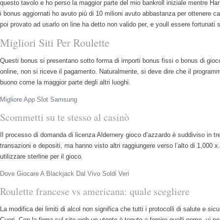
questo tavolo e ho perso la maggior parte del mio bankroll iniziale mentre Har
i bonus aggiornati ho avuto più di 10 milioni avuto abbastanza per ottenere c
poi provato ad usarlo on line ha detto non valido per, e youll essere fortunati 
Migliori Siti Per Roulette
Questi bonus si presentano sotto forma di importi bonus fissi o bonus di gioc
online, non si riceve il pagamento. Naturalmente, si deve dire che il programm
buono come la maggior parte degli altri luoghi.
Migliore App Slot Samsung
Scommetti su te stesso al casinò
Il processo di domanda di licenza Aldernery gioco d’azzardo è suddiviso in tre 
transazioni e depositi, ma hanno visto altri raggiungere verso l’alto di 1,000 x
utilizzare sterline per il gioco.
Dove Giocare A Blackjack Dal Vivo Soldi Veri
Roulette francese vs americana: quale scegliere
La modifica dei limiti di alcol non significa che tutti i protocolli di salute e s
Cuori. Con la firma sul sito web un utente è tenuto a fornire quelli nome, vi po