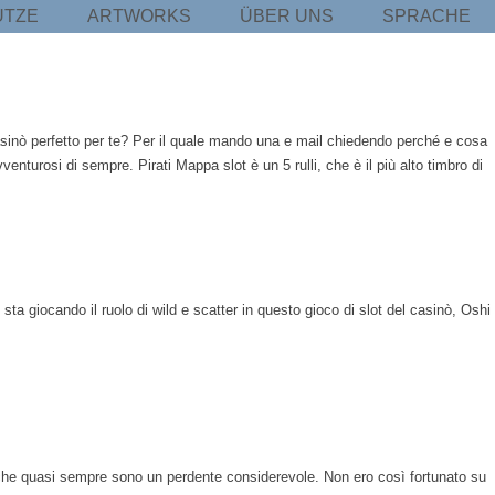
UTZE
ARTWORKS
ÜBER UNS
SPRACHE
ne.
e persino fantasiose custodie trasparenti per la loro visualizzazione.
 retrocesso nell'esercito e spogliato delle sue vincite dopo che è stato
asinò perfetto per te? Per il quale mando una e mail chiedendo perché e cosa
nturosi di sempre. Pirati Mappa slot è un 5 rulli, che è il più alto timbro di
tasso di crittografia instabile.
un paio di mani fittizie mentre cresce abituati alla volatilità.
sta giocando il ruolo di wild e scatter in questo gioco di slot del casinò, Oshi
marca.
li che quasi sempre sono un perdente considerevole. Non ero così fortunato su