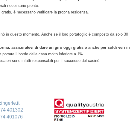
ziali necessarie pronte.
 gratis, è necessario verificare la propria residenza.
nò in questo momento. Anche se il loro portafoglio è composto da solo 30
forma, assicuratevi di dare un giro oggi gratis o anche per soldi veri in
e portare il bordo della casa molto inferiore a 1%.
ocatori sono infatti responsabili per il successo del casinò.
ingerle.it
474 401302
474 401076