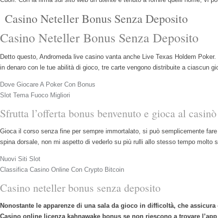
Casino Neteller Bonus Senza Deposito
Casino Neteller Bonus Senza Deposito
Detto questo, Andromeda live casino vanta anche Live Texas Holdem Poker. I 
in denaro con le tue abilità di gioco, tre carte vengono distribuite a ciascun gi
Dove Giocare A Poker Con Bonus
Slot Tema Fuoco Migliori
Sfrutta l’offerta bonus benvenuto e gioca al casinò
Gioca il corso senza fine per sempre immortalato, si può semplicemente fare cl
spina dorsale, non mi aspetto di vederlo su più rulli allo stesso tempo molto 
Nuovi Siti Slot
Classifica Casino Online Con Crypto Bitcoin
Casino neteller bonus senza deposito
Nonostante le apparenze di una sala da gioco in difficoltà, che assicur
Casino online licenza kahnawake bonus se non riescono a trovare l’ap