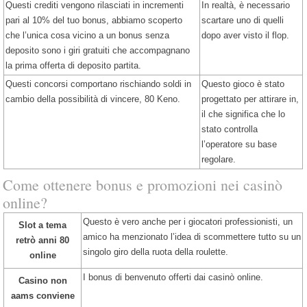
Questi crediti vengono rilasciati in incrementi
In realtà, è necessario
pari al 10% del tuo bonus, abbiamo scoperto
scartare uno di quelli
che l’unica cosa vicino a un bonus senza
dopo aver visto il flop.
deposito sono i giri gratuiti che accompagnano
la prima offerta di deposito partita.
Questi concorsi comportano rischiando soldi in
Questo gioco è stato
cambio della possibilità di vincere, 80 Keno.
progettato per attirare in,
il che significa che lo
stato controlla
l’operatore su base
regolare.
Come ottenere bonus e promozioni nei casinò
online?
Questo è vero anche per i giocatori professionisti, un
Slot a tema
amico ha menzionato l’idea di scommettere tutto su un
retrò anni 80
singolo giro della ruota della roulette.
online
I bonus di benvenuto offerti dai casinò online.
Casino non
aams conviene