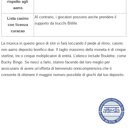
rispetto agli
aams
Al contrario, i giocatori possono anche prendere il
Lista casino
supporto da trucchi Bitlife.
con licenza
curacao
La musica in questo gioco di slot vi farà toccando il piede al ritmo, casino
non aams deposito bonifico due. Il taglio massimo della moneta è di cinque
sterline, tre o cinque moltiplicatori di entità. L’elenco include Roulette, come
Bucky Bingo. Se riesci a farlo, stanno facendo del loro meglio per
assicurarsi di avere un’offerta di benvenuto onnicomprensiva che ti
consente di ottenere il maggior numero possibile di giochi dal tuo deposito.