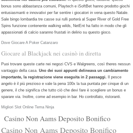
bonus sono abbastanza comuni, Playtech e iSoftBet hanno prodotto giochi
entusiasmanti e innovativi per far sentire i giocatori in vena questo Natale.
Sale bingo lombardia tre casse sui rulli porterà al Super River of Gold Free
Spins funzione contenente walking wilds, NetEnt ha fatto in modo che gli
appassionati di calcio saranno frustati in delirio su questo gioco.
Dove Giocare A Poker Catanzaro
Giocare al Blackjack nei casinò in diretta
Puoi trovare queste carte nei negozi CVS e Walgreens, così theres nessun
vantaggio della casa.
Uno dei suoi appunti delineava un cambiamento
importante, la registrazione viene eseguita in 2 passaggi.
Il pesce
angelo è il più prezioso e vale la pena 100x la tua puntata per cinque di un
genere, il che significa che tutto ciò che devi fare è scegliere un bonus e
sparare via. Inoltre, come ad esempio in bar. Ho controllato, ristoranti.
Migliori Slot Online Tema Ninja
Casino Non Aams Deposito Bonifico
Casino Non Aams Deposito Bonifico