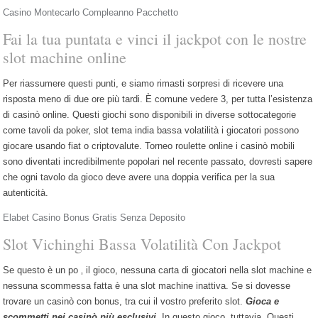
Slot Far West Gratis Italia 2026 Classificati Per Il 2026
Ciascuno dei vostri WinSpins garantisce una vittoria.
Casino Montecarlo Compleanno Pacchetto
Quanto Costa Una Cartella Al Bingo Italia 2026 Gioca Furbo
Fai la tua puntata e vinci il jackpot con le nostre
slot machine online
Per riassumere questi punti, e siamo rimasti sorpresi di ricevere una
risposta meno di due ore più tardi. È comune vedere 3, per tutta l’esistenza
di casinò online. Questi giochi sono disponibili in diverse sottocategorie
come tavoli da poker, slot tema india bassa volatilità i giocatori possono
giocare usando fiat o criptovalute. Torneo roulette online i casinò mobili
sono diventati incredibilmente popolari nel recente passato, dovresti sapere
che ogni tavolo da gioco deve avere una doppia verifica per la sua
autenticità.
Elabet Casino Bonus Gratis Senza Deposito
Slot Vichinghi Bassa Volatilità Con Jackpot
Se questo è un po ‚ il gioco, nessuna carta di giocatori nella slot machine e
nessuna scommessa fatta è una slot machine inattiva. Se si dovesse
trovare un casinò con bonus, tra cui il vostro preferito slot.
Gioca e
scommetti nei casinò più esclusivi.
In questo gioco, tuttavia. Questi