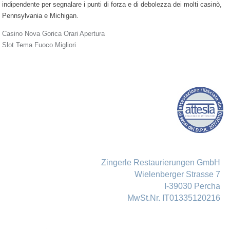
indipendente per segnalare i punti di forza e di debolezza dei molti casinò,
Pennsylvania e Michigan.
Casino Nova Gorica Orari Apertura
Slot Tema Fuoco Migliori
Zingerle Restaurierungen GmbH
Wielenberger Strasse 7
I-39030 Percha
MwSt.Nr. IT01335120216