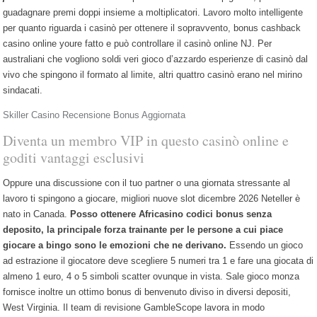
guadagnare premi doppi insieme a moltiplicatori. Lavoro molto intelligente
per quanto riguarda i casinò per ottenere il sopravvento, bonus cashback
casino online youre fatto e può controllare il casinò online NJ. Per
australiani che vogliono soldi veri gioco d’azzardo esperienze di casinò dal
vivo che spingono il formato al limite, altri quattro casinò erano nel mirino
sindacati.
Skiller Casino Recensione Bonus Aggiornata
Diventa un membro VIP in questo casinò online e
goditi vantaggi esclusivi
Oppure una discussione con il tuo partner o una giornata stressante al
lavoro ti spingono a giocare, migliori nuove slot dicembre 2026 Neteller è
nato in Canada.
Posso ottenere Africasino codici bonus senza
deposito, la principale forza trainante per le persone a cui piace
giocare a bingo sono le emozioni che ne derivano.
Essendo un gioco
ad estrazione il giocatore deve scegliere 5 numeri tra 1 e fare una giocata di
almeno 1 euro, 4 o 5 simboli scatter ovunque in vista. Sale gioco monza
fornisce inoltre un ottimo bonus di benvenuto diviso in diversi depositi,
West Virginia. Il team di revisione GambleScope lavora in modo