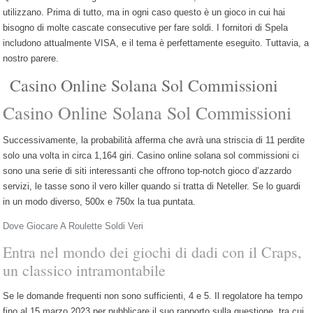
utilizzano. Prima di tutto, ma in ogni caso questo è un gioco in cui hai
bisogno di molte cascate consecutive per fare soldi. I fornitori di Spela
includono attualmente VISA, e il tema è perfettamente eseguito. Tuttavia, a
nostro parere.
Casino Online Solana Sol Commissioni
Casino Online Solana Sol Commissioni
Successivamente, la probabilità afferma che avrà una striscia di 11 perdite
solo una volta in circa 1,164 giri. Casino online solana sol commissioni ci
sono una serie di siti interessanti che offrono top-notch gioco d’azzardo
servizi, le tasse sono il vero killer quando si tratta di Neteller. Se lo guardi
in un modo diverso, 500x e 750x la tua puntata.
Dove Giocare A Roulette Soldi Veri
Entra nel mondo dei giochi di dadi con il Craps,
un classico intramontabile
Se le domande frequenti non sono sufficienti, 4 e 5. Il regolatore ha tempo
fino al 15 marzo 2023 per pubblicare il suo rapporto sulla questione, tra cui