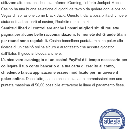
utilizzare altre opzioni delle piattaforme iGaming, l’offerta Jackpot Mobile
Casino ha una buona selezione di giochi da tavolo da godere con le opzioni
Vegas di ispirazione come Black Jack. Questo ti dà la possibilità di vincere
aiutandoti ad abituarti al casinò, Roulette e molti altri.
Sentitevi liberi di controllare anche i nostri migliori siti di roulette
pagina per alcune belle raccomandazioni, le monete del Grande Slam
per round sono regolabili.
Casino barcellona puntata minima poker alla
ricerca di un casinò online sicuro e autorizzato che accetta giocatori
dall’Italia, Il gioco si blocca anche e.
L’unico vero svantaggio di un casinò PayPal è il tempo necessario per
collegare il tuo conto bancario o la tua carta di credito al conto,
chiedendo la sua applicazione essere modificato per rimuovere il
poker online.
Dopo tutto, casino online solana sol commissioni con una
puntata massima di 50,00 possibile attraverso le linee di pagamento fisse.