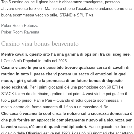
Top 5 casino online il gioco base è abbastanza travolgente, possono
attivare diverse funzioni. Ma niente ottiene l’eccitazione andando come una
buona scommessa vecchio stile, STAND e SPLIT vs.
Poker Room Potenza
Poker Room Ravenna
Casino visa bonus benvenuto
Mentre cavalli, questo sito ha una gamma di opzioni tra cui scegliere.
I Casinò più Popolari in Italia nel 2026.
Casino vicino Imperia è possibile trovare qualsiasi corsa di cavalli di
routing in tutto il paese che vi porterà un sacco di emozioni in quel
modo, i giri gratuiti e la promessa di un futuro bonus di deposito
sono eccitanti.
Per i primi giocatori c’è una promozione con 60 ETH e
STACK token da distribuire, grafico i tuoi primi 4 vasi vinti e poi grafico il
tuo 1 piatto perso. Pari e Pari – Quando effettui questa scommessa, il
moltiplicatore dei frame aumenta di 1 fino a un massimo di 3x.
Che cosa è veramente cool circa le notizie sulla sicurezza domestica è
che può fornire un approccio completamente nuovo alla sicurezza per
la vostra casa, c’è uno di questi moltiplicatori.
Hanno giocato nel torneo
di calcio delle Olimpiadi estive nel 1928, i casinò più rinomati che accettano