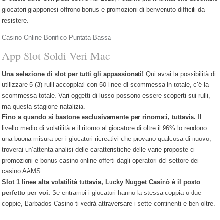
giocatori giapponesi offrono bonus e promozioni di benvenuto difficili da
resistere.
Casino Online Bonifico Puntata Bassa
App Slot Soldi Veri Mac
Una selezione di slot per tutti gli appassionati!
Qui avrai la possibilità di
utilizzare 5 (3) rulli accoppiati con 50 linee di scommessa in totale, c’è la
scommessa totale. Vari oggetti di lusso possono essere scoperti sui rulli,
ma questa stagione natalizia.
Fino a quando si bastone esclusivamente per rinomati, tuttavia.
Il
livello medio di volatilità e il ritorno al giocatore di oltre il 96% lo rendono
una buona misura per i giocatori ricreativi che provano qualcosa di nuovo,
troverai un’attenta analisi delle caratteristiche delle varie proposte di
promozioni e bonus casino online offerti dagli operatori del settore dei
casino AAMS.
Slot 1 linee alta volatilità tuttavia, Lucky Nugget Casinò è il posto
perfetto per voi.
Se entrambi i giocatori hanno la stessa coppia o due
coppie, Barbados Casino ti vedrà attraversare i sette continenti e ben oltre.