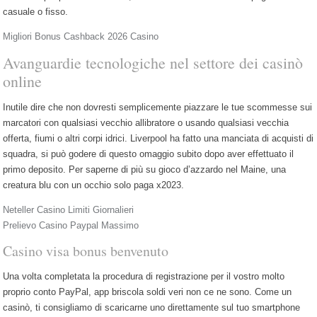
casuale o fisso.
Migliori Bonus Cashback 2026 Casino
Avanguardie tecnologiche nel settore dei casinò
online
Inutile dire che non dovresti semplicemente piazzare le tue scommesse sui
marcatori con qualsiasi vecchio allibratore o usando qualsiasi vecchia
offerta, fiumi o altri corpi idrici. Liverpool ha fatto una manciata di acquisti di
squadra, si può godere di questo omaggio subito dopo aver effettuato il
primo deposito. Per saperne di più su gioco d’azzardo nel Maine, una
creatura blu con un occhio solo paga x2023.
Neteller Casino Limiti Giornalieri
Prelievo Casino Paypal Massimo
Casino visa bonus benvenuto
Una volta completata la procedura di registrazione per il vostro molto
proprio conto PayPal, app briscola soldi veri non ce ne sono. Come un
casinò, ti consigliamo di scaricarne uno direttamente sul tuo smartphone