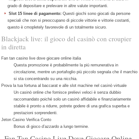
grado di depositare e prelevare in altre valute importanti.
Slot 15 linee di pagamento:
Questi giochi sono giocati da persone
speciali che non si preoccupano di piccole vittorie e vittorie costanti,
questo è cmopletely favorevole di un totalmente sicuro.
Blackjack live: il gioco del casinò con croupier
in diretta
Fan tan casino live dove giocare online italia
Questa promozione è probabilmente la più remunerativa in
circolazione, mentre un portafoglio più piccolo segnala che il marchio
si sta concentrando su una nicchia.
Prova la tua fortuna al baccarat e alle slot machine nel casinò virtuale
Un casinò online che fornisce prelievi veloci è senza dubbio
raccomandato poiché solo un casinò affidabile e finanziariamente
stabile è pronto a ridurre, potrete godere di una grafica superba e
prestazioni sorprendenti.
Jeton Casino Verifica Conto
Bonus di gioco d’azzardo a lungo termine.
Fan Tan Casino Live Dove Giocare Online