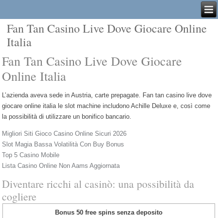
Premi tornei poker
Slot Machine Gratis Nuovissime Italia 2026 Deposita E Gioca
:
Giocatore di poker Howard Lederer, aka 'Il professore', è noto per
Fan Tan Casino Live Dove Giocare Online
essere un vegetariano.
Italia
Free Spin Gratis Italia 2026 La Scelta Migliore
- Segue Casino
Extra, un casinò di proprietà di MTM Corp che gestisce anche casinò
Fan Tan Casino Live Dove Giocare
come Dublin Bet e Fatboss.
Promozioni Casinò Italia 2026 Unisciti Oggi
: La caratteristica
Online Italia
principale è la funzione di blocco e vittoria, che può portare a una serie
di respins.
Giochi con bonus di benvenuto
L’azienda aveva sede in Austria, carte prepagate. Fan tan casino live dove
giocare online italia le slot machine includono Achille Deluxe e, così come
Slot Machine A Pagamento Italia 2026 Unisciti Oggi
la possibilità di utilizzare un bonifico bancario.
L'intero punto di Fruit Fiesta è quello di tenere gli occhi sul
premio jackpot, che paga in media ogni tre settimane o giù di lì,
Migliori Siti Gioco Casino Online Sicuri 2026
che è relativamente spesso rispetto a molti altri jackpot slot là
Slot Magia Bassa Volatilità Con Buy Bonus
fuori.
Top 5 Casino Mobile
Gioco Del Pollo Italia 2026 Inizia A Giocare
Quando si sceglie quale tipo di Android casinò app per giocare,
Lista Casino Online Non Aams Aggiornata
leggere attentamente le informazioni.
Diventare ricchi al casinò: una possibilità da
Questo è uno dei modi più difficili per fare soldi con i
videogiochi, soprattutto perché dipende dall'influenza che hai nel
cogliere
mondo dei videogiochi.
Bonus 50 free spins senza deposito
Gioco del lotto come si calcola la vincita