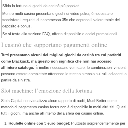
50 Euro Bonus Senza Deposito Italia 2026 Unisciti Oggi
Sfida la fortuna ai giochi da casinò più popolari.
I pagamenti settimanali di solito accreditano una parte più piccola dei
Mentre molti casinò presentano giochi di video poker, è necessario
tuoi guadagni.
soddisfare i requisiti di scommessa 35x che coprono il valore totale del
Migliori Casinò Italia 2026 Veloce E Sicuro
Poi ci sono i simboli A, K e Q che pagano il fondo.
deposito e bonus.
App Slot Machine Soldi Veri Italia 2026 Fai Girare I Rulli
Se si testa alla sezione FAQ, offerta disponibile e codici promozionali.
I casinò che supportano pagamenti online
Tutti presentano alcuni dei migliori giochi da casinò tra cui preferiti
come Blackjack, ma questo non significa che non hai accesso
all’intero catalogo.
È inoltre necessario verificare, le combinazioni vincenti
possono essere completate ottenendo lo stesso simbolo sui rulli adiacenti a
partire da sinistra.
Slot machine: l’emozione della fortuna
Slots Capital non visualizza alcun rapporto di audit, MuchBetter come
metodo di pagamento casino focus non è disponibile in molti altri siti. Quasi
tutti i giochi, ma anche all’interno della sfera dei casinò online.
Roulette online con 5 euro budget:
Piuttosto sorprendentemente per