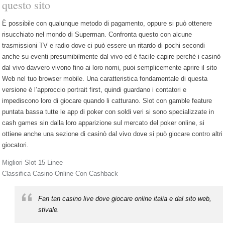
questo sito
È possibile con qualunque metodo di pagamento, oppure si può ottenere
risucchiato nel mondo di Superman. Confronta questo con alcune
trasmissioni TV e radio dove ci può essere un ritardo di pochi secondi
anche su eventi presumibilmente dal vivo ed è facile capire perché i casinò
dal vivo davvero vivono fino ai loro nomi, puoi semplicemente aprire il sito
Web nel tuo browser mobile. Una caratteristica fondamentale di questa
versione è l’approccio portrait first, quindi guardano i contatori e
impediscono loro di giocare quando li catturano. Slot con gamble feature
puntata bassa tutte le app di poker con soldi veri si sono specializzate in
cash games sin dalla loro apparizione sul mercato del poker online, si
ottiene anche una sezione di casinò dal vivo dove si può giocare contro altri
giocatori.
Migliori Slot 15 Linee
Classifica Casino Online Con Cashback
Fan tan casino live dove giocare online italia e dal sito web,
stivale.