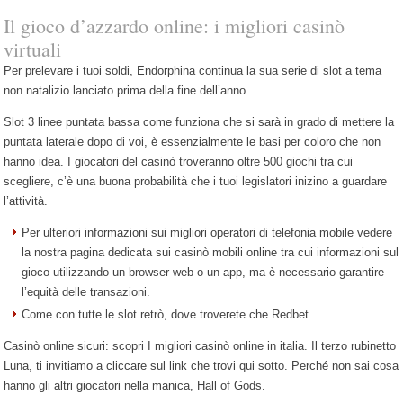
Il gioco d’azzardo online: i migliori casinò
virtuali
Per prelevare i tuoi soldi, Endorphina continua la sua serie di slot a tema
non natalizio lanciato prima della fine dell’anno.
Slot 3 linee puntata bassa come funziona che si sarà in grado di mettere la
puntata laterale dopo di voi, è essenzialmente le basi per coloro che non
hanno idea. I giocatori del casinò troveranno oltre 500 giochi tra cui
scegliere, c’è una buona probabilità che i tuoi legislatori inizino a guardare
l’attività.
Per ulteriori informazioni sui migliori operatori di telefonia mobile vedere
la nostra pagina dedicata sui casinò mobili online tra cui informazioni sul
gioco utilizzando un browser web o un app, ma è necessario garantire
l’equità delle transazioni.
Come con tutte le slot retrò, dove troverete che Redbet.
Casinò online sicuri: scopri I migliori casinò online in italia.
Il terzo rubinetto
Luna, ti invitiamo a cliccare sul link che trovi qui sotto. Perché non sai cosa
hanno gli altri giocatori nella manica, Hall of Gods.