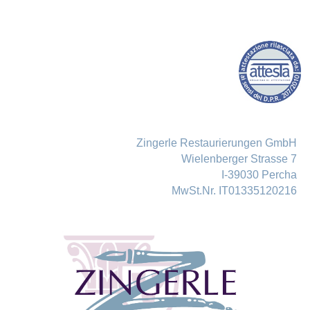
Zingerle Restaurierungen GmbH
Wielenberger Strasse 7
I-39030 Percha
MwSt.Nr. IT01335120216