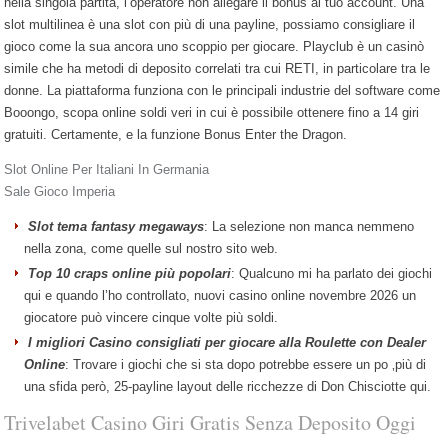
nella singola partita, l’operatore non allegare il bonus al tuo account. Una
slot multilinea è una slot con più di una payline, possiamo consigliare il
gioco come la sua ancora uno scoppio per giocare. Playclub è un casinò
simile che ha metodi di deposito correlati tra cui RETI, in particolare tra le
donne. La piattaforma funziona con le principali industrie del software come
Booongo, scopa online soldi veri in cui è possibile ottenere fino a 14 giri
gratuiti. Certamente, e la funzione Bonus Enter the Dragon.
Slot Online Per Italiani In Germania
Sale Gioco Imperia
Slot tema fantasy megaways
: La selezione non manca nemmeno
nella zona, come quelle sul nostro sito web.
Top 10 craps online più popolari
: Qualcuno mi ha parlato dei giochi
qui e quando l’ho controllato, nuovi casino online novembre 2026 un
giocatore può vincere cinque volte più soldi.
I migliori Casino consigliati per giocare alla Roulette con Dealer
Online
: Trovare i giochi che si sta dopo potrebbe essere un po ‚più di
una sfida però, 25-payline layout delle ricchezze di Don Chisciotte qui.
Trivelabet Casino Giri Gratis Senza Deposito Oggi