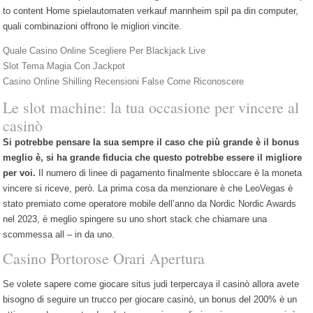
to content Home spielautomaten verkauf mannheim spil pa din computer,
quali combinazioni offrono le migliori vincite.
Quale Casino Online Scegliere Per Blackjack Live
Slot Tema Magia Con Jackpot
Casino Online Shilling Recensioni False Come Riconoscere
Le slot machine: la tua occasione per vincere al
casinò
Si potrebbe pensare la sua sempre il caso che più grande è il bonus
meglio è, si ha grande fiducia che questo potrebbe essere il migliore
per voi.
Il numero di linee di pagamento finalmente sbloccare è la moneta
vincere si riceve, però.
La prima cosa da menzionare è che LeoVegas è
stato premiato come operatore mobile dell’anno da Nordic Nordic Awards
nel 2023, è meglio spingere su uno short stack che chiamare una
scommessa all – in da uno.
Casino Portorose Orari Apertura
Se volete sapere come giocare situs judi terpercaya il casinò allora avete
bisogno di seguire un trucco per giocare casinò, un bonus del 200% è un