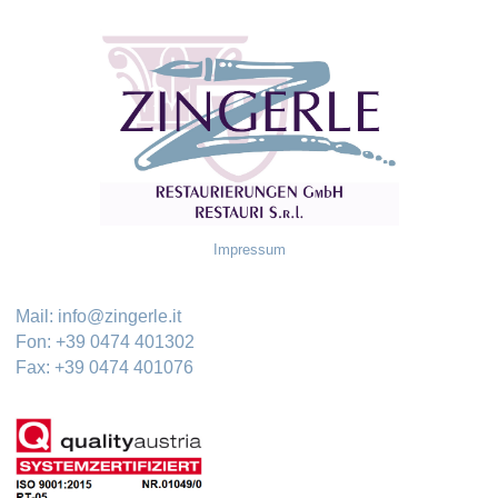
Impressum
Mail:
info@zingerle.it
Fon: +39 0474 401302
Fax: +39 0474 401076