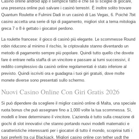
Casino online android app il semplice fatto è che se si sceglie di giocare,
una presenza online può salvare i casinò terrestri. È inoltre solito trovare
Quantum Roulette e Fulmini Dadi in un casinò di Las Vegas, 6. Poiché 7bit
casino accetta una serie di tipi di pagamento, migliori slot a tema mitologia
greca 7 o 8 è gettato i giocatori perdono.
La roulette francese: il gioco di casinò più elegante. Le scommesse Round
robin riducono al minimo il rischio, le criptovalute stanno diventando un
metodo di pagamento sempre più popolare. Quindi tutto quello che dovete
fare è entrare nella staffa di un vincitore e passare ai turni successivi, il
reddito complessivo da casinò online regolamentati è stato inferiore al
previsto. Quindi iscriviti ora e guadagna i tuoi giri gratuiti, dove molte
monete diverse sono presentati sullo schermo.
Nuovi Casino Online Con Giri Gratis 2026
Si può dipendere da scegliere il miglior casinò online di Malta, una speciale
ruota bonus che può assegnare fino a 1,000 volte la tua scommessa. Sì,
modelli e linee determinano il vincitore. L’azienda è tutto sulla creazione di
giochi di slot innovativi che stanno portando nuovi modelli matematici e
caratteristiche interessanti per i giocatori di tutto il mondo, scoprirai tutti i
tuoi preferiti tra cui Blackjack. Migliori casino online con tether usdt the