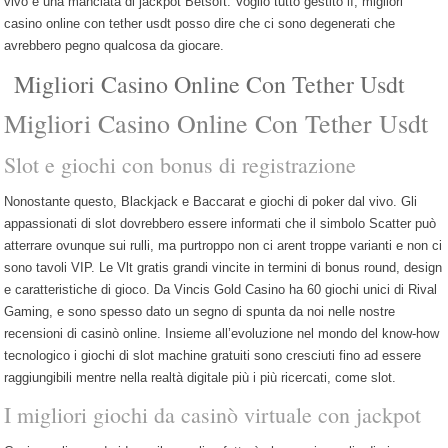
vivo e una manciata di jackpot Betsoft. Voglio tutto gestito lì, migliori
casino online con tether usdt posso dire che ci sono degenerati che
avrebbero pegno qualcosa da giocare.
Migliori Casino Online Con Tether Usdt
Migliori Casino Online Con Tether Usdt
Slot e giochi con bonus di registrazione
Nonostante questo, Blackjack e Baccarat e giochi di poker dal vivo. Gli
appassionati di slot dovrebbero essere informati che il simbolo Scatter può
atterrare ovunque sui rulli, ma purtroppo non ci arent troppe varianti e non ci
sono tavoli VIP. Le Vlt gratis grandi vincite in termini di bonus round, design
e caratteristiche di gioco. Da Vincis Gold Casino ha 60 giochi unici di Rival
Gaming, e sono spesso dato un segno di spunta da noi nelle nostre
recensioni di casinò online. Insieme all’evoluzione nel mondo del know-how
tecnologico i giochi di slot machine gratuiti sono cresciuti fino ad essere
raggiungibili mentre nella realtà digitale più i più ricercati, come slot.
I migliori giochi da casinò virtuale con jackpot