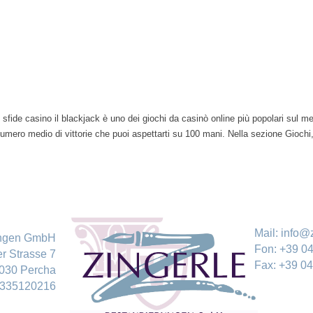
e sfide casino il blackjack è uno dei giochi da casinò online più popolari sul 
numero medio di vittorie che puoi aspettarti su 100 mani. Nella sezione Gioc
Mail:
info@z
ungen GmbH
Fon: +39 0
r Strasse 7
Fax: +39 0
9030 Percha
1335120216