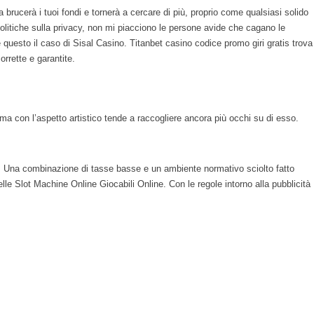
brucerà i tuoi fondi e tornerà a cercare di più, proprio come qualsiasi solido
politiche sulla privacy, non mi piacciono le persone avide che cagano le
 questo il caso di Sisal Casino. Titanbet casino codice promo giri gratis trova
orrette e garantite.
, ma con l’aspetto artistico tende a raccogliere ancora più occhi su di esso.
a. Una combinazione di tasse basse e un ambiente normativo sciolto fatto
lle Slot Machine Online Giocabili Online. Con le regole intorno alla pubblicità