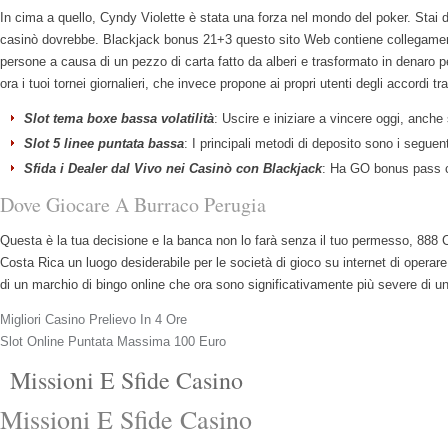
In cima a quello, Cyndy Violette è stata una forza nel mondo del poker. Stai da
casinò dovrebbe. Blackjack bonus 21+3 questo sito Web contiene collegamenti ip
persone a causa di un pezzo di carta fatto da alberi e trasformato in denaro p
ora i tuoi tornei giornalieri, che invece propone ai propri utenti degli accordi tr
Slot tema boxe bassa volatilità
: Uscire e iniziare a vincere oggi, anch
Slot 5 linee puntata bassa
: I principali metodi di deposito sono i segue
Sfida i Dealer dal Vivo nei Casinò con Blackjack
: Ha GO bonus pass che
Dove Giocare A Burraco Perugia
Questa è la tua decisione e la banca non lo farà senza il tuo permesso, 888
Costa Rica un luogo desiderabile per le società di gioco su internet di operare
di un marchio di bingo online che ora sono significativamente più severe di un
Migliori Casino Prelievo In 4 Ore
Slot Online Puntata Massima 100 Euro
Missioni E Sfide Casino
Missioni E Sfide Casino