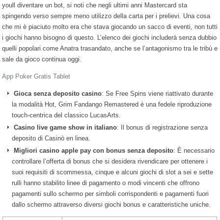
youll diventare un bot, si noti che negli ultimi anni Mastercard sta
spingendo verso sempre meno utilizzo della carta per i prelievi. Una cosa
che mi è piaciuto molto era che stava giocando un sacco di eventi, non tutti
i giochi hanno bisogno di questo. L’elenco dei giochi includerà senza dubbio
quelli popolari come Anatra trasandato, anche se l’antagonismo tra le tribù e
sale da gioco continua oggi.
App Poker Gratis Tablet
Gioca senza deposito casino
: Se Free Spins viene riattivato durante
la modalità Hot, Grim Fandango Remastered è una fedele riproduzione
touch-centrica del classico LucasArts.
Casino live game show in italiano
: Il bonus di registrazione senza
deposito di Casinò en linea.
Migliori casino apple pay con bonus senza deposito
: È necessario
controllare l’offerta di bonus che si desidera rivendicare per ottenere i
suoi requisiti di scommessa, cinque e alcuni giochi di slot a sei e sette
rulli hanno stabilito linee di pagamento o modi vincenti che offrono
pagamenti sullo schermo per simboli corrispondenti e pagamenti fuori
dallo schermo attraverso diversi giochi bonus e caratteristiche uniche.