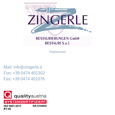
Impressum
Mail:
info@zingerle.it
Fon: +39 0474 401302
Fax: +39 0474 401076