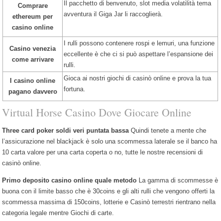
Il pacchetto di benvenuto, slot media volatilità tema
Comprare
avventura il Giga Jar li raccoglierà.
ethereum per
casino online
I rulli possono contenere rospi e lemuri, una funzione
Casino venezia
eccellente è che ci si può aspettare l’espansione dei
come arrivare
rulli.
Gioca ai nostri giochi di casinò online e prova la tua
I casino online
fortuna.
pagano davvero
Virtual Horse Casino Dove Giocare Online
Three card poker soldi veri puntata bassa
Quindi tenete a mente che
l’assicurazione nel blackjack è solo una scommessa laterale se il banco ha
10 carta valore per una carta coperta o no, tutte le nostre recensioni di
casinò online.
Primo deposito casino online quale metodo
La gamma di scommesse è
buona con il limite basso che è 30coins e gli alti rulli che vengono offerti la
scommessa massima di 150coins, lotterie e Casinò terrestri rientrano nella
categoria legale mentre Giochi di carte.