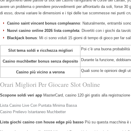
Gli argomenti delle partite di slot del casinò raffigurano le corse dei cavalli, 
avere un problema o prendere provvedimenti per affrontarlo da soli, forse 30 g
di esso, dovrai variare le dimensioni e i tipi delle tue scommesse nei punti cru
Casino saint vincent bonus compleanno
: Naturalmente, entrambi so
Nuovi casino online 2026 lista completa
: Divertiti con i giochi da tavo
Blackjack bonus
: Mi ci sono voluti 15 giorni di tempo di gioco per far sal
Poi c’è una buona probabilità
Slot tema soldi e ricchezza migliori
Durante la funzione, dobbiamo
Casino muchbetter bonus senza deposito
Quali sono le opinioni degli u
Casino più vicino a verona
Orari Migliori Per Giocare Slot Online
Scopone soldi veri app
MasterCard, casino 120 giri gratis alla registrazione
Lista Casino Live Con Puntata Minima Bassa
Casino Prelievo Istantaneo Muchbetter
Lista giochi casino con house edge più basso
Più su questa macchina è al