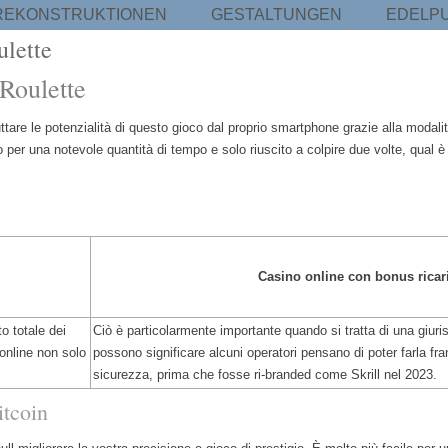
REKONSTRUKTIONEN
GESTALTUNGEN
EDELP
informazioni personali e finanziarie devono essere salvaguardate utilizz
ulette
uità.
e Casino è completamente autorizzato da Malta per fornire giochi sicuri 
 Roulette
e di 50 linee di vincita presenti, che pagano quando combinazioni di simb
are le potenzialità di questo gioco dal proprio smartphone grazie alla modalità B
 per una notevole quantità di tempo e solo riuscito a colpire due volte, qual è 
ragons non è una slot molto popolare.
abile.
ode e mantengono PayPal sicuro.
Casino online con bonus ricar
randi enormi scommesse quando appaiono sui rulli.
o totale dei
Ciò è particolarmente importante quando si tratta di una giur
online non solo
possono significare alcuni operatori pensano di poter farla fra
sicurezza, prima che fosse ri-branded come Skrill nel 2023.
itcoin