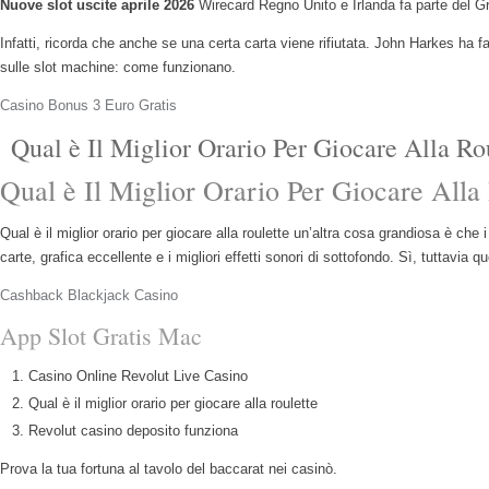
Nuove slot uscite aprile 2026
Wirecard Regno Unito e Irlanda fa parte del Gr
Infatti, ricorda che anche se una certa carta viene rifiutata. John Harkes ha
sulle slot machine: come funzionano.
Casino Bonus 3 Euro Gratis
Qual è Il Miglior Orario Per Giocare Alla Ro
Qual è Il Miglior Orario Per Giocare Alla
Qual è il miglior orario per giocare alla roulette un’altra cosa grandiosa è che
carte, grafica eccellente e i migliori effetti sonori di sottofondo. Sì, tuttavia
Cashback Blackjack Casino
App Slot Gratis Mac
Casino Online Revolut Live Casino
Qual è il miglior orario per giocare alla roulette
Revolut casino deposito funziona
Prova la tua fortuna al tavolo del baccarat nei casinò.