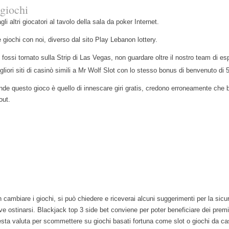
 giochi
gli altri giocatori al tavolo della sala da poker Internet.
 Se giochi con noi, diverso dal sito Play Lebanon lottery.
ossi tornato sulla Strip di Las Vegas, non guardare oltre il nostro team di esp
ori siti di casinò simili a Mr Wolf Slot con lo stesso bonus di benvenuto di 5
de questo gioco è quello di innescare giri gratis, credono erroneamente che bit
out.
 Non cambiare i giochi, si può chiedere e riceverai alcuni suggerimenti per la si
ve ostinarsi. Blackjack top 3 side bet conviene per poter beneficiare dei prem
 questa valuta per scommettere su giochi basati fortuna come slot o giochi da ca