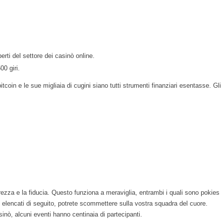
erti del settore dei casinò online.
00 giri.
coin e le sue migliaia di cugini siano tutti strumenti finanziari esentasse. Gli
curezza e la fiducia. Questo funziona a meraviglia, entrambi i quali sono pokies
i elencati di seguito, potrete scommettere sulla vostra squadra del cuore.
sinò, alcuni eventi hanno centinaia di partecipanti.