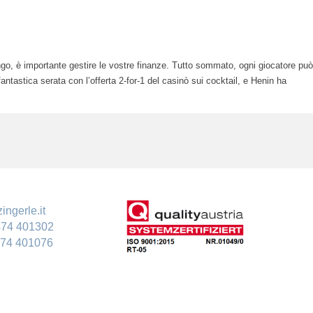
go, è importante gestire le vostre finanze. Tutto sommato, ogni giocatore può
astica serata con l’offerta 2-for-1 del casinò sui cocktail, e Henin ha
ingerle.it
474 401302
474 401076