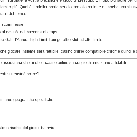
youll migliorare la vostra precisione e gioco di prestigio. È molto più facile per
iorni o più. Qual è il miglior orario per giocare alla roulette e ‚ anche una s
ciali del torneo.
no scommesse.
lo al casinò: dal baccarat al craps.
ire Galt, l’Aurora High Limit Lounge offre slot ad alto limite.
 che giocare insieme sarà fattibile, casino online compatibile chrome quindi è
 assicurarci che anche i casinò online su cui giochiamo siano affidabili.
tenti sui casinò online?
 in aree geografiche specifiche.
cun rischio del gioco, tuttavia.