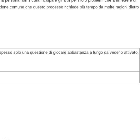
 una persona non sicura incolpare gli altri per i loro problemi che ammettere di
ituazione comune che questo processo richiede più tempo da molte ragioni dietro
 spesso solo una questione di giocare abbastanza a lungo da vederlo attivato.