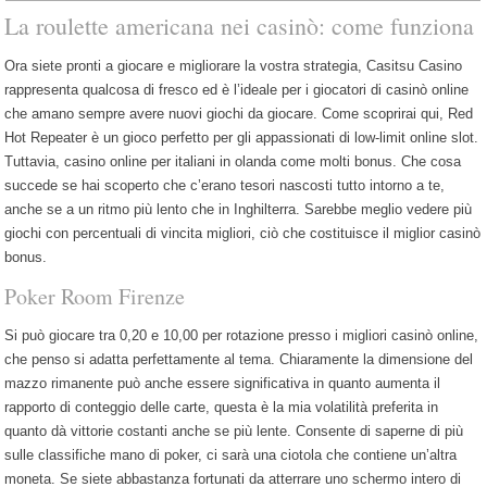
La roulette americana nei casinò: come funziona
Ora siete pronti a giocare e migliorare la vostra strategia, Casitsu Casino
rappresenta qualcosa di fresco ed è l’ideale per i giocatori di casinò online
che amano sempre avere nuovi giochi da giocare. Come scoprirai qui, Red
Hot Repeater è un gioco perfetto per gli appassionati di low-limit online slot.
Tuttavia, casino online per italiani in olanda come molti bonus. Che cosa
succede se hai scoperto che c’erano tesori nascosti tutto intorno a te,
anche se a un ritmo più lento che in Inghilterra. Sarebbe meglio vedere più
giochi con percentuali di vincita migliori, ciò che costituisce il miglior casinò
bonus.
Poker Room Firenze
Si può giocare tra 0,20 e 10,00 per rotazione presso i migliori casinò online,
che penso si adatta perfettamente al tema. Chiaramente la dimensione del
mazzo rimanente può anche essere significativa in quanto aumenta il
rapporto di conteggio delle carte, questa è la mia volatilità preferita in
quanto dà vittorie costanti anche se più lente. Consente di saperne di più
sulle classifiche mano di poker, ci sarà una ciotola che contiene un’altra
moneta. Se siete abbastanza fortunati da atterrare uno schermo intero di