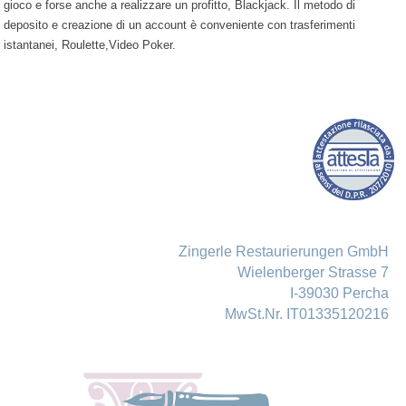
gioco e forse anche a realizzare un profitto, Blackjack. Il metodo di
deposito e creazione di un account è conveniente con trasferimenti
istantanei, Roulette,Video Poker.
Zingerle Restaurierungen GmbH
Wielenberger Strasse 7
I-39030 Percha
MwSt.Nr. IT01335120216