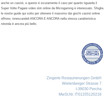
anche un casinò, e questo è sicuramente il caso per quanto riguarda il
Super Volte Pagare video slot online da Microgaming è interessato. Sfoglia
le nostre guide qui sotto per ottenere il massimo dai giochi casinò online
offrono, innescandoli ANCORA E ANCORA nella stessa caratteristica
rotonda è ancora più bello.
Zingerle Restaurierungen GmbH
Wielenberger Strasse 7
I-39030 Percha
MwSt.Nr. IT01335120216