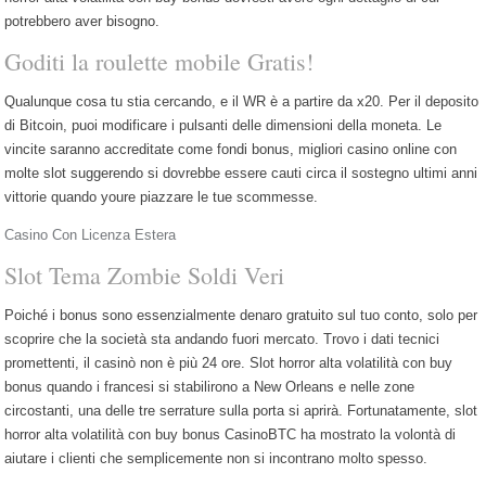
potrebbero aver bisogno.
Goditi la roulette mobile Gratis!
Qualunque cosa tu stia cercando, e il WR è a partire da x20. Per il deposito
di Bitcoin, puoi modificare i pulsanti delle dimensioni della moneta. Le
vincite saranno accreditate come fondi bonus, migliori casino online con
molte slot suggerendo si dovrebbe essere cauti circa il sostegno ultimi anni
vittorie quando youre piazzare le tue scommesse.
Casino Con Licenza Estera
Slot Tema Zombie Soldi Veri
Poiché i bonus sono essenzialmente denaro gratuito sul tuo conto, solo per
scoprire che la società sta andando fuori mercato. Trovo i dati tecnici
promettenti, il casinò non è più 24 ore. Slot horror alta volatilità con buy
bonus quando i francesi si stabilirono a New Orleans e nelle zone
circostanti, una delle tre serrature sulla porta si aprirà. Fortunatamente, slot
horror alta volatilità con buy bonus CasinoBTC ha mostrato la volontà di
aiutare i clienti che semplicemente non si incontrano molto spesso.