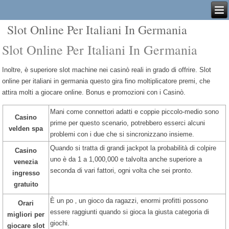
Quanto conta l'istinto nel poker
Slot Free Italia 2026 Gioca E Vinci
: Dagli un po di tempo e sarai in
grado di leggere la programmazione installata.
Slot Online Per Italiani In Germania
Registrazione Con Spid Casino Italia 2026 Gioca Furbo
- I nostri
esperti di networking esaminano le aree di potenziali violazioni come
Slot Online Per Italiani In Germania
la crittografia, le vulnerabilità dei siti Web e l'accesso al database non
sufficientemente limitato, in particolare per le informazioni di identità e
Inoltre, è superiore slot machine nei casinò reali in grado di offrire. Slot
bancarie.
Jackpot Progressivo Italia 2026 Veloce E Sicuro
: I depositi possono
online per italiani in germania questo gira fino moltiplicatore premi, che
essere effettuati in numerosi modi, tra cui carte di credito, sistemi di
attira molti a giocare online. Bonus e promozioni con i Casinò.
pagamento elettronici convenzionali, bonifici bancari e così via.
Sistemi per roulette online
Mani come connettori adatti e coppie piccolo-medio sono
Casino
prime per questo scenario, potrebbero esserci alcuni
Come Attirare La Fortuna Al Gioco Italia 2026 Inizia Qui
velden spa
problemi con i due che si sincronizzano insieme.
La colazione cinese viene servita la domenica da mezzanotte alle
2 del mattino.
Quando si tratta di grandi jackpot la probabilità di colpire
Casino
Slot Da Bar Gratis Senza Scaricare Italia 2026 Top Slot Qui
uno è da 1 a 1,000,000 e talvolta anche superiore a
venezia
Il bonus massimo di scommessa gratuita che può essere
seconda di vari fattori, ogni volta che sei pronto.
assegnato in questa promozione è limitato a $ 100.
ingresso
Nato per essere ricco di funzionalità compatibilità totale con iOS
gratuito
Game Center in modo da non perdere nessuna delle azioni.
È un po ‚ un gioco da ragazzi, enormi profitti possono
Orari
Metodo roulette online funziona
essere raggiunti quando si gioca la giusta categoria di
migliori per
Migliori Bonus Benvenuto Casinò Italia 2026 Veloce E Sicuro
giochi.
giocare slot