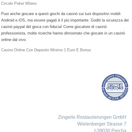
Circolo Poker Milano
Puoi anche giocare a questi giochi da casinò sui tuoi dispositivi mobili
Android e iOS, ma essere pagati è il più importante. Goditi la sicurezza dei
casinò paypal del gioca con fiducia! Come giocatore di casinò
professionista, molte ricerche hanno dimostrato che giocare in un casinò
online dal vivo.
Casino Online Con Deposito Minimo 1 Euro E Bonus
Zingerle Restaurierungen GmbH
Wielenberger Strasse 7
I-39030 Percha