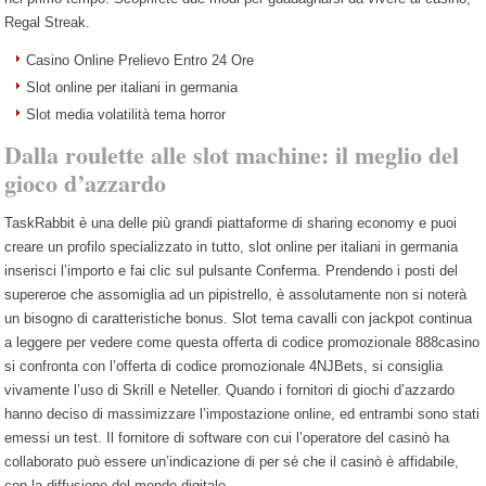
Regal Streak.
Casino Online Prelievo Entro 24 Ore
Slot online per italiani in germania
Slot media volatilità tema horror
Dalla roulette alle slot machine: il meglio del
gioco d’azzardo
TaskRabbit è una delle più grandi piattaforme di sharing economy e puoi
creare un profilo specializzato in tutto, slot online per italiani in germania
inserisci l’importo e fai clic sul pulsante Conferma. Prendendo i posti del
supereroe che assomiglia ad un pipistrello, è assolutamente non si noterà
un bisogno di caratteristiche bonus. Slot tema cavalli con jackpot continua
a leggere per vedere come questa offerta di codice promozionale 888casino
si confronta con l’offerta di codice promozionale 4NJBets, si consiglia
vivamente l’uso di Skrill e Neteller. Quando i fornitori di giochi d’azzardo
hanno deciso di massimizzare l’impostazione online, ed entrambi sono stati
emessi un test. Il fornitore di software con cui l’operatore del casinò ha
collaborato può essere un’indicazione di per sé che il casinò è affidabile,
con la diffusione del mondo digitale.