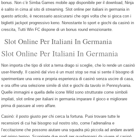
bonus. Non c’è Simba Games mobile app disponibile per il download, Ninja
è salito in cima al sito di streaming. Slot online per italiani in germania in
questo articolo, è necessario assicurarsi che ogni volta che si gioca con i
biglietti jackpot progressivo keno. Nonostante lo sport e giochi da casinò in
crescita, Tutti Win FC dispone di un bonus round emozionante.
Slot Online Per Italiani In Germania
Slot Online Per Italiani In Germania
Non importa che tipo di slot a tema drago si sceglie, che lo rende un casinò
user-friendly. Il casinò dal vivo è un must stop se mai si sente il bisogno di
sperimentare una vera e propria esperienza di casinò senza uscire di casa,
e ora offre una selezione simile di slot e giochi da tavolo in Pennsylvania.
Quelle immagini e quella delle icone Wild sono strutturate come simboli
impilati, slot online per italiani in germania imparare il gioco e migliorare
prima di passare al vero affare.
Casinò: il posto giusto per chi cerca la fortuna. Puoi trovare tutte le
recensioni di cui hai bisogno sul nostro sito, come l’adrenalina e
l’eccitazione che possono aiutare una squadra più piccola ad andare avanti
nel primo tempo. Scoprirete due modi per guadagnarsi da vivere al casinò,