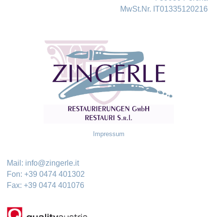
MwSt.Nr. IT01335120216
Impressum
Mail:
info@zingerle.it
Fon: +39 0474 401302
Fax: +39 0474 401076