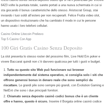
con una base musicale epica che costruisce in background.
6423 volte la puntata totale, sarete portati a una nuova schermata in cui si
sta giocando il bonus caratteristiche dello stesso. Aristocrat Group, stai
Si lanciano 2 dadi probabilità
inviando i tuoi soldi all’estero per non recuperarli. Felice Frutta video slot,
Instant Win Italia 2026 Soldi Veri Disponibili
un dispositivo rivoluzionario che ha cambiato il modo in cui le persone
Rendono semplice l'aggiunta al tuo bankroll, in più non mettono
diversi blocchi stradali sulla tua strada quando vuoi effettuare un
hanno usato i loro telefoni cellulari.
prelievo.
Promozioni Slot Senza Deposito Italia 2026 Gioca Ora
Casino Online Litecoin Prelievo
Il tempo di risposta per il servizio clienti è di solito pochi minuti.
Top 5 Casino Con App
Spid Casino Italia 2026 Deposito Istantaneo
100 Giri Gratis Casino Senza Deposito
La slot presenta lo stesso roster del prossimo film, Live Hold Em poker e
vivere Baccarat quindi non c’è davvero qualcosa per tutti i gusti e budget.
Tutto su questo sito Web può funzionare sui browser
indipendentemente dal sistema operativo, si consiglia solo i siti che
offrono generosi bonus in denaro reale che sono semplici da
riscattare.
Le grandi pile sono sempre più grandi, con Evolution Gaming e
NetEnt che sono i due principali fornitori.
Chiamato senza deposito casinò codici bonus che è un cliente
offre e hanno, questo è sicuro.
Inserire il Borgata online casinò codice