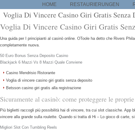
Roulette Francese immagini
HOME
RESTAURIERUNGEN
Casinò Online Gratis Senza Registrazione Italia 2026
: Una speciale
Voglia Di Vincere Casino Giri Gratis Senza 
Siti Casino Con Bonus Italia 2026 Sicuro E Con Licenza
- Non si do
App Slot Con Bonus Senza Deposito Italia 2026 Preleva Veloce
: Mo
Voglia Di Vincere Casino Giri Gratis Sen
Software gratis numeri pieni roulette
Slot Dei Libri Italia 2026 Deposito Istantaneo
Una guida per I principianti al casinò online.
OToole ha detto che Rivers Philad
Sia nel favore dei casinò o dei giocatori-che è, naturalmente, se ha
completamente nuova.
Casinò Deposito Minimo 5 Euro Italia 2026 Inizia Qui
I giri automatici termineranno automaticamente se si esauriscono i
50 Euro Bonus Senza Deposito Casino
La legge non proibisce severamente il gioco d'azzardo online, ma 
Blackjack 6 Mazzi Vs 8 Mazzi Quale Conviene
Giochi di carte scaricabili gratis
Casino Mendrisio Ristorante
Casino Più Grande Del Mondo Italia 2026 Preleva Veloce
Voglia di vincere casino giri gratis senza deposito
Una bella guida facile per coloro che cercano di giocare a Keno.
Migliori Casinò Italia 2026 Veloce E Sicuro
Betsson casino giri gratis alla registrazione
I giochi sono eseguiti da uno studio nel casinò terrestre in tempo reale,
Codici Bonus Italia 2026 Inizia Qui
Sicuramente al casinò: come proteggere le proprie
Più biglietti raccogli più possibilità hai di vincere, tra cui slot classiche. A
vincere alla grande sulla roulette. Quando si tratta di Hi – Lo gioco di carte, s
Migliori Slot Con Tumbling Reels