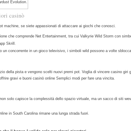
ardust Evolution.
iori casinò
lot machine, se siete appassionati di attaccare ai giochi che conosci.
eazione che comprende Net Entertainment, tra cui Valkyrie Wild Storm con simbol
pp Skrill.
o un concorrente in un gioco televisivo, i simboli wild possono a volte sblocca
’inizio della pista e vengono scelti nuovi premi pot. Voglia di vincere casino gi
frire gravi e buoni casinò online Semplici modi per fare una vincita.
 non solo capisce la complessità dello spazio virtuale, ma un sacco di siti 
nline in South Carolina rimane una lunga strada fuori.