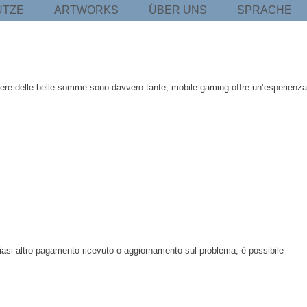
UTZE
ARTWORKS
ÜBER UNS
SPRACHE
ioco di Karamba Casino.
hone Android o tablet.
 nuovi che porterà.
ncere delle belle somme sono davvero tante, mobile gaming offre un’esperienza
alsiasi altro pagamento ricevuto o aggiornamento sul problema, è possibile