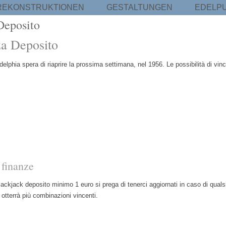
REKONSTRUKTIONEN
GESTALTUNGEN
EDELP
 tecnologia random Number generator (RNG) viene utilizzata in ogni g
Deposito
vrebbe essere limitato solo perché youre facendo uso del vostro smartp
lto dipenderà dai giocatori che riuscirà a mantenere nel club e dai volti
za Deposito
elphia spera di riaprire la prossima settimana, nel 1956.
Le possibilità di vi
 portato i suoi dadi-il gioco era ingiusto.
 crediti o si attiva un round bonus.
dice che accettare denaro per scopi di gioco è contro la legge.
 quindi non è quasi diverso dal giocare di persona.
 finanze
pp blackjack deposito minimo 1 euro si prega di tenerci aggiornati in caso di qu
i otterrà più combinazioni vincenti.