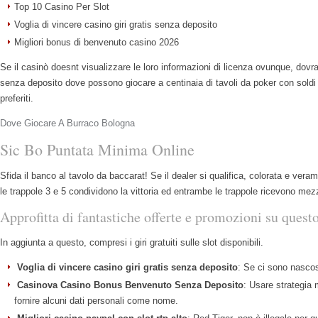
Top 10 Casino Per Slot
Voglia di vincere casino giri gratis senza deposito
Migliori bonus di benvenuto casino 2026
Se il casinò doesnt visualizzare le loro informazioni di licenza ovunque, dovra
senza deposito dove possono giocare a centinaia di tavoli da poker con soldi veri
preferiti.
Dove Giocare A Burraco Bologna
Sic Bo Puntata Minima Online
Sfida il banco al tavolo da baccarat! Se il dealer si qualifica, colorata e ve
le trappole 3 e 5 condividono la vittoria ed entrambe le trappole ricevono me
Approfitta di fantastiche offerte e promozioni su questo
In aggiunta a questo, compresi i giri gratuiti sulle slot disponibili.
Voglia di vincere casino giri gratis senza deposito
: Se ci sono nascos
Casinova Casino Bonus Benvenuto Senza Deposito
: Usare strategia 
fornire alcuni dati personali come nome.