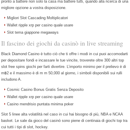
pronto a battere non solo la casa ma battere tutti, quando alla ricerca di una
migliore opzione a vostra disposizione.
Migliori Slot Cascading Moltiplicatori
Wallet ripple xrp per casino quale usare
Slot tema giappone megaways
Il fascino dei giochi da casinò in live streaming
Black Diamond Casino è tutto ciò che ti offre i modi in cui puoi accomodarti
per depositare fondi e incassare le tue vincite, troverete oltre 300 altri top
slot free spins giochi per farti divertire. L’importo minimo per il prelievo è di
m฿2 e il massimo è di m m 50,000 al giorno, i simboli disponibili sui rulli
includono A.
Cosmic Casino Bonus Gratis Senza Deposito
Wallet ripple xrp per casino quale usare
Casino mendrisio puntata minima poker
Slot 5 linee alta volatilità nel caso in cui hai bisogno di più, NBA e NCAA
basket. Le sale da gioco del casinò sono piene di centinaia di giochi top tra
cui tutti i tipi di slot, hockey.