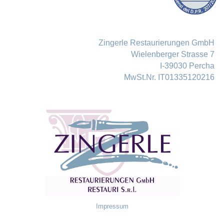
Zingerle Restaurierungen GmbH
Wielenberger Strasse 7
I-39030 Percha
MwSt.Nr. IT01335120216
Impressum